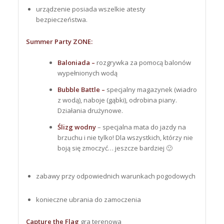
urządzenie posiada wszelkie atesty
bezpieczeństwa.
Summer Party ZONE:
Baloniada –
rozgrywka za pomocą balonów
wypełnionych wodą
Bubble Battle –
specjalny magazynek (wiadro
z wodą), naboje (gąbki), odrobina piany.
Działania drużynowe.
Ślizg wodny
– specjalna mata do jazdy na
brzuchu i nie tylko! Dla wszystkich, którzy nie
boją się zmoczyć… jeszcze bardziej 🙂
zabawy przy odpowiednich warunkach pogodowych
konieczne ubrania do zamoczenia
Capture the Flag
gra terenowa