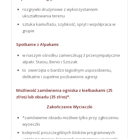
rozgrywki drużynowe z wykorzystaniem
ukształtowania terenu
sztuka kamuflażu, szybkość, spryt i współpraca w
grupie
Spotkanie z Alpakami
w naszym ośrodku zamieszkują 3 przesympatyczne
alpaki: Stasiu, Benio i Sziszak
to zwierzęta o bardzo łagodnym usposobieniu,
delikatne i zupełnie pozbawione agresji
Możliwość zamówienia ogniska z kiełbaskami (25
zł/os) lub obiadu (35 zł/os)*.
Zakończenie Wycieczki
*zamówienie obiadu możliwe tylko przy zgłoszeniu
wycieczki
kolejność poszczególnych bloków programowych
ustala na miejscu kierownik programowy wycieczki