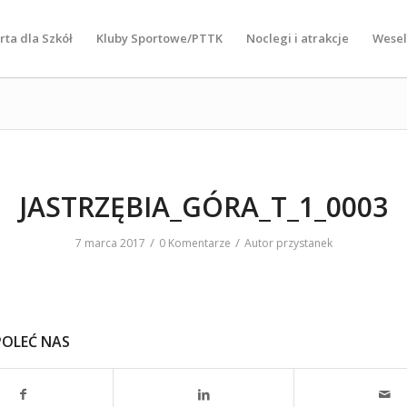
rta dla Szkół
Kluby Sportowe/PTTK
Noclegi i atrakcje
Wese
JASTRZĘBIA_GÓRA_T_1_0003
/
/
7 marca 2017
0 Komentarze
Autor
przystanek
POLEĆ NAS