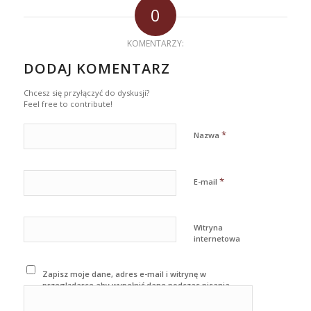
0
KOMENTARZY:
DODAJ KOMENTARZ
Chcesz się przyłączyć do dyskusji?
Feel free to contribute!
*
Nazwa
*
E-mail
Witryna
internetowa
Zapisz moje dane, adres e-mail i witrynę w
przeglądarce aby wypełnić dane podczas pisania
kolejnych komentarzy.