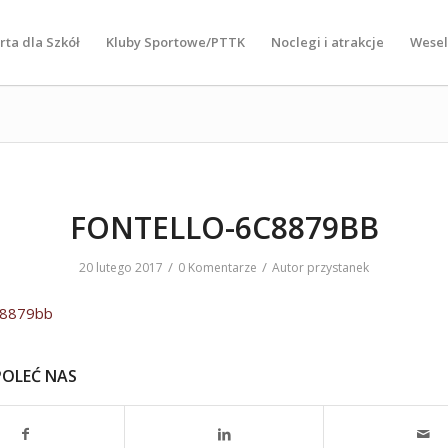
rta dla Szkół
Kluby Sportowe/PTTK
Noclegi i atrakcje
Wese
FONTELLO-6C8879BB
/
/
20 lutego 2017
0 Komentarze
Autor
przystanek
6c8879bb
POLEĆ NAS